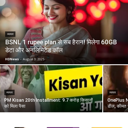
व्यापार
BSNL 1 rupee plan से सब हैरान! मिलेगा 60GB
डेटा और अनलिमिटेड कॉल
HDNews
-
August 3, 2025
व्यापार
व्यापार
PM Kisan 20th Installment: 9.7 करोड़ किसानों
OnePlus N
को मिला पैसा
डील, कीमत स