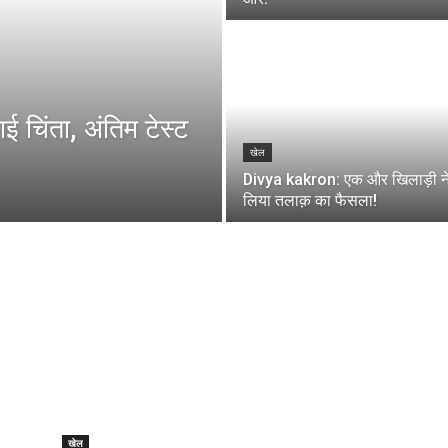
ई चिंता, अंतिम टेस्ट
खेल
Divya kakron: एक और खिलाड़ी न
लिया तलाक़ का फैसला!
खेल