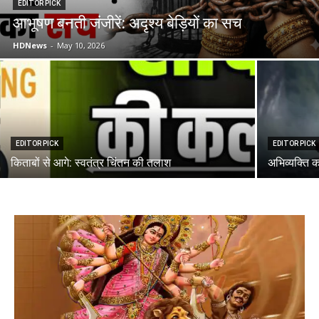
EDITOR PICK
आभूषण बनती जंजीरें: अदृश्य बेड़ियों का सच
HDNews
-
May 10, 2026
EDITOR PICK
EDITOR PICK
किताबों से आगे: स्वतंत्र चिंतन की तलाश
अभिव्यक्ति 