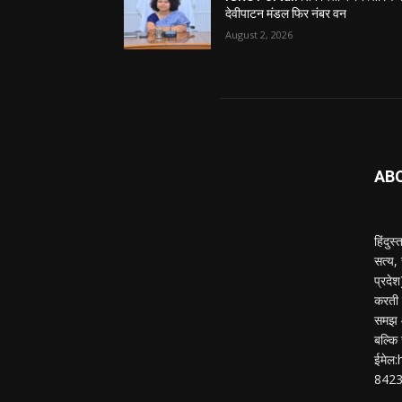
देवीपाटन मंडल फिर नंबर वन
August 2, 2026
AB
हिंदुस
सत्य,
प्रदे
करती ह
समझ औ
बल्कि 
ईमेल
842