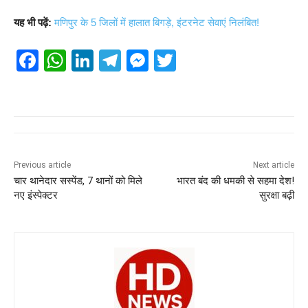
यह भी पढ़ें:
मणिपुर के 5 जिलों में हालात बिगड़े, इंटरनेट सेवाएं निलंबित!
F
W
Li
T
M
T
a
h
n
el
e
wi
c
at
k
e
ss
tt
e
s
e
gr
e
er
b
A
dI
a
n
o
p
n
m
g
Previous article
Next article
चार थानेदार सस्पेंड, 7 थानों को मिले
भारत बंद की धमकी से सहमा देश!
o
p
er
नए इंस्पेक्टर
सुरक्षा बढ़ी
k