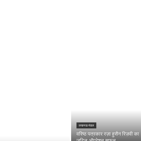
लखनऊ मंडल
वरिष्ठ पत्रकार रज़ा हुसैन रिज़वी का
जटिल ऑपरेशन सफल