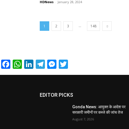
HDNews
-
January 28, 2024
...
1
2
3
148
Facebook
WhatsApp
LinkedIn
Telegram
Messenger
Twitter
EDITOR PICKS
Gonda News: आयुक्त के आदेश पर
सरकारी जमीनों पर कब्जे की जांच तेज
August 7, 2026