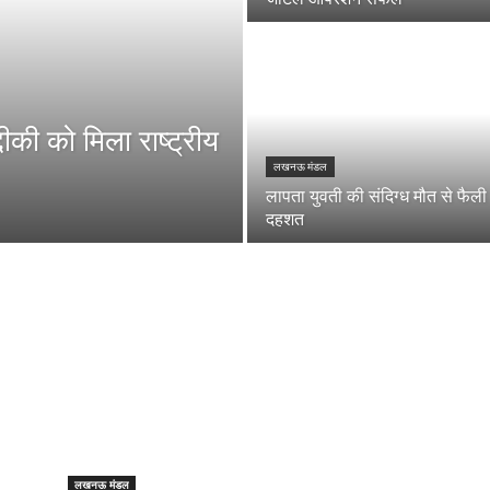
्दीकी को मिला राष्ट्रीय
लखनऊ मंडल
लापता युवती की संदिग्ध मौत से फैली
दहशत
लखनऊ मंडल