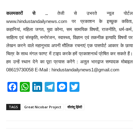
कलमकारों से ..
तेजी से उभरते न्यूज पोर्टल
www.hindustandailynews.com पर प्रकाशन के इच्छुक कविता,
कहानियां, महिला जगत, युवा कोना, सम सामयिक विषयों, राजनीति, धर्म-कर्म,
साहित्य एवं संस्कृति, मनोरंजन, स्वास्थ्य, विज्ञान एवं तकनीक इत्यादि विषयों पर
लेखन करने वाले महानुभाव अपनी मौलिक रचनाएं एक पासपोर्ट आकार के छाया
चित्र के साथ मंगल फाण्ट में टाइप करके हमें प्रकाशनार्थ प्रेषित कर सकते हैं।
हम उन्हें स्थान देने का पूरा प्रयास करेंगे : अतुल भारद्वाज सम्पादक मोबाइल
08619730058 E-Mail : hindustandailynews1@gmail.com
F
W
Li
T
M
T
a
h
n
el
e
wi
c
at
k
e
ss
tt
TAGS
Great Nicobar Project
शीतांशु द्विवेदी
e
s
e
gr
e
er
b
A
dI
a
n
o
p
n
m
g