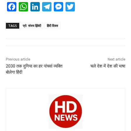
F
W
Li
T
M
T
a
h
n
el
e
wi
c
at
k
e
ss
tt
TAGS
प्रो. संजय द्विवेदी
हिंदी दिवस
e
s
e
gr
e
er
b
A
dI
a
n
o
p
n
m
g
Previous article
Next article
o
p
er
2030 तक दुनिया का हर पांचवां व्यक्ति
चले देश में देश की भाषा
k
बोलेगा हिंदी