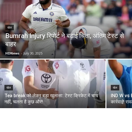
खेल
Bumrah Injury रिपोर्ट ने बढ़ाई चिंता, अंतिम टेस्ट से
बाहर
HDNews
-
July 30, 2025
खेल
खेल
Tea break को लेकर बड़ा खुलासा: टेस्ट क्रिकेट में चाय
IND W vs E
नहीं, चलता है कुछ और!
कार्रवाई! राव