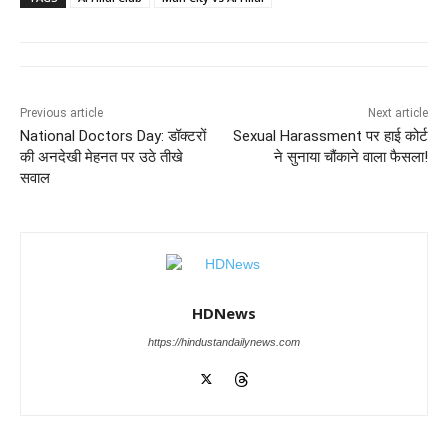
e
s
e
gr
e
er
b
A
dI
a
n
o
p
n
m
g
Previous article
Next article
o
p
er
National Doctors Day: डॉक्टरों
Sexual Harassment पर हाई कोर्ट
k
की अनदेखी मेहनत पर उठे तीखे
ने सुनाया चौंकाने वाला फैसला!
सवाल
HDNews
https://hindustandailynews.com