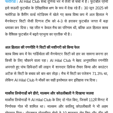
फ्लोरिडा।
Al Hilal Club शब्द दुनिया भर में तेजी से चर्चा में है। फुटबॉल प्रेमी
इसे सऊदी फुटबॉल के ऐतिहासिक क्षण के रूप में देख रहे हैं। 30 जून 2025 को
फ्लोरिडा के कैंपिंग वर्ल्ड स्टेडियम में खेले गए क्लब विश्व कप में अल हिलाल ने
मैनचेस्टर सिटी जैसी दिग्गज टीम को 4-3 से हराकर फुटबॉल जगत में बड़ा
धमाका कर दिया। यह जीत न केवल मैच का परिणाम थी, बल्कि अल हिलाल क्लब
के वैश्विक फुटबॉल में बढ़ते प्रभुत्व का प्रतीक भी है।
अल हिलाल की रणनीति ने सिटी की मशीनरी को किया फेल
क्लब विश्व कप में पेप गार्डियोला की मैनचेस्टर सिटी को हार का सामना करना हर
किसी के लिए चौकाने वाला रहा। Al Hilal Club ने बेहद अनुशासित रणनीति
अपनाते हुए पांच डिफेंडरों की लाइन में शानदार डिफेंस तैयार किया और काउंटर
अटैक से सिटी के बचाव को बार-बार तोड़ा। मैच में सिटी का पजेशन 71.3% था,
लेकिन Al Hilal Club ने मौकों का सही इस्तेमाल कर इतिहास रच दिया।
मार्कोस लियोनार्डो बने हीरो, माल्कम और कोउलीबाली ने दिखाया जलवा
मार्कोस लियोनार्डो ने Al Hilal Club के लिए दो गोल किए, जिसमें 112वें मिनट में
निर्णायक गोल भी शामिल था। माल्कम और कालिदू कोउलीबाली ने भी अहम
योगदान दिया। मोरक्कन गोलकीपर बोनो ने 10 शानदार सेव किए और टीम की