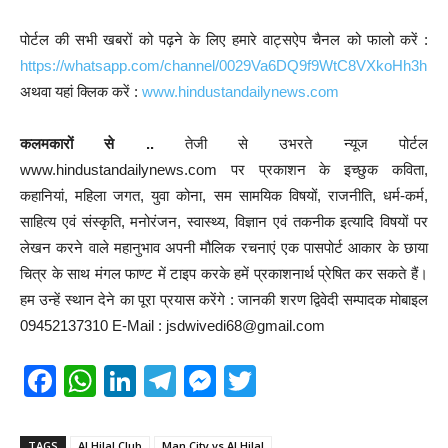
पोर्टल की सभी खबरों को पढ़ने के लिए हमारे वाट्सऐप चैनल को फालो करें :
https://whatsapp.com/channel/0029Va6DQ9f9WtC8VXkoHh3h
अथवा यहां क्लिक करें :
www.hindustandailynews.com
कलमकारों से ..
तेजी से उभरते न्यूज पोर्टल
www.hindustandailynews.com पर प्रकाशन के इच्छुक कविता,
कहानियां, महिला जगत, युवा कोना, सम सामयिक विषयों, राजनीति, धर्म-कर्म,
साहित्य एवं संस्कृति, मनोरंजन, स्वास्थ्य, विज्ञान एवं तकनीक इत्यादि विषयों पर
लेखन करने वाले महानुभाव अपनी मौलिक रचनाएं एक पासपोर्ट आकार के छाया
चित्र के साथ मंगल फाण्ट में टाइप करके हमें प्रकाशनार्थ प्रेषित कर सकते हैं।
हम उन्हें स्थान देने का पूरा प्रयास करेंगे : जानकी शरण द्विवेदी सम्पादक मोबाइल
09452137310 E-Mail : jsdwivedi68@gmail.com
F
W
Li
T
M
T
a
h
n
el
e
wi
c
at
k
e
ss
tt
TAGS
Al Hilal Club
Man City vs Al Hilal