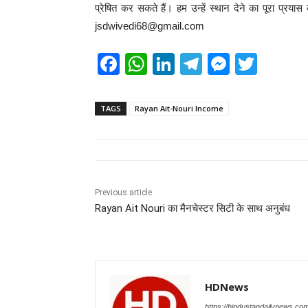
प्रेषित कर सकते हैं। हम उन्हें स्थान देने का पूरा प्र
jsdwivedi68@gmail.com
F
W
Li
T
M
T
a
h
n
el
e
wi
c
at
k
e
ss
tt
TAGS
Rayan Ait-Nouri Income
e
s
e
gr
e
er
b
A
dI
a
n
o
p
n
m
g
o
p
er
Previous article
Rayan Ait Nouri का मैनचेस्टर सिटी के साथ अनुबंध
k
HDNews
https://hindustandailynews.co