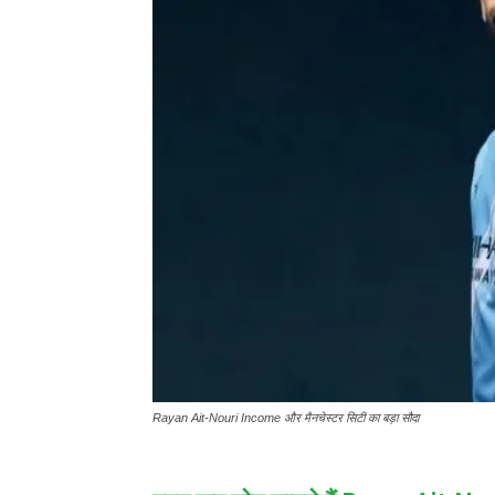
Rayan Ait-Nouri Income और मैनचेस्टर सिटी का बड़ा सौदा