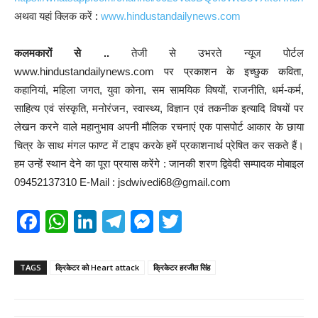
अथवा यहां क्लिक करें :
www.hindustandailynews.com
कलमकारों से ..
तेजी से उभरते न्यूज पोर्टल
www.hindustandailynews.com पर प्रकाशन के इच्छुक कविता,
कहानियां, महिला जगत, युवा कोना, सम सामयिक विषयों, राजनीति, धर्म-कर्म,
साहित्य एवं संस्कृति, मनोरंजन, स्वास्थ्य, विज्ञान एवं तकनीक इत्यादि विषयों पर
लेखन करने वाले महानुभाव अपनी मौलिक रचनाएं एक पासपोर्ट आकार के छाया
चित्र के साथ मंगल फाण्ट में टाइप करके हमें प्रकाशनार्थ प्रेषित कर सकते हैं।
हम उन्हें स्थान देने का पूरा प्रयास करेंगे : जानकी शरण द्विवेदी सम्पादक मोबाइल
09452137310 E-Mail : jsdwivedi68@gmail.com
F
W
Li
T
M
T
a
h
n
el
e
wi
c
at
k
e
ss
tt
TAGS
क्रिकेटर को Heart attack
क्रिकेटर हरजीत सिंह
e
s
e
gr
e
er
b
A
dI
a
n