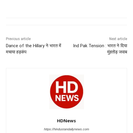
a
h
n
el
e
wi
c
at
k
e
ss
tt
e
s
e
gr
e
er
b
A
dI
a
n
o
p
n
m
g
Previous article
Next article
Dance of the Hillary ने भारत में
Ind Pak Tension : भारत ने दिया
o
p
er
मचाया हड़कंप
मुंहतोड़ जवाब
k
HDNews
https://hindustandailynews.com