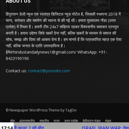
ABOUT US
हिंदुस्तान डेली न्यूज एक स्वतंत्र डिजिटल न्यूज़ पोर्टल है, जिसकी स्थापना 2018 में
सत्य, सरोकार और समर्पण की भावना से की गई थी। हमारा मुख्यालय गोंडा (उत्तर
प्रदेश) में स्थित है। हमारी टीम 24x7 सक्रिय रहकर विश्वसनीय समाचार प्रस्तुत
करती है। हमारा उद्देश्य सिर्फ खबरें देना नहीं, बल्कि खबरों के माध्यम से समाज की
सोच, समझ और दिशा को आकार देना है। हम मानते हैं कि पत्रकारिता महज़ एक पेशा
नहीं, बल्कि जनता के प्रति उत्तरदायित्व है।
ईमेल:hindustandailynews1@gmail.com/ WhatsApp: +91-
8423190190
Contact us:
contact@yoursite.com
© Newspaper WordPress Theme by TagDiv
होम
अंतरराष्ट्रीय
राष्ट्रीय
राज्य
उत्तर प्रदेश
देवीपाटन मंडल
मंडल
व्यापार
खेल
अन्य
Contact Us
ाल! 2 की मौत
17:14
ISRAEL IRAN WAR: तेहरान में विदेश म