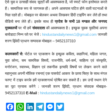
ऐसे युवा व उत्साही संवाद सूत्रों की आवश्यकता है, जो स्मार्ट फोन इस्तेमाल करते
हैं। सामाजिक रूप से जागरूक हों। अपने आसपास घटित होने वाली घटनाओं से
भिज्ञ रहते हों। मोबाइल पर बोलकर अथवा लिखकर हिंदी टाइपिंग कर लेते हों तथा
वीडियो बना लेते हों। इसके साथ ही
प्रदेश के सभी 18 मण्डल और जनपद
मुख्यालयों
पर भी हमें
संवाददाता
की आवश्यकता है। इच्छुक युवक युवतियां अपना
बायोडाटा निम्न पते पर भेजें :
hindustandailynews1@gmail.com
जानकी
शरण द्विवेदी प्रधान सम्पादक मोबाइल – 9452137310
कलमकारों से
: पोर्टल पर प्रकाशन के इच्छुक कविता, कहानियां, महिला जगत,
युवा कोना, सम सामयिक विषयों, राजनीति, धर्म-कर्म, साहित्य एवं संस्कृति,
मनोरंजन, स्वास्थ्य, विज्ञान एवं तकनीक इत्यादि विषयों पर लेखन करने वाले
महानुभाव अपनी मौलिक रचनाएं एक पासपोर्ट आकार के छाया चित्र के साथ मंगल
फाण्ट में टाइप करके हमें प्रकाशनार्थ प्रेषित कर सकते हैं। हम उन्हें स्थान देने
का पूरा प्रयास करेंगे : जानकी शरण द्विवेदी, प्रधान संपादक मोबाइल-
9452137310
E-Mail
:
hindustandailynews1@gmail.com
F
W
Li
T
M
T