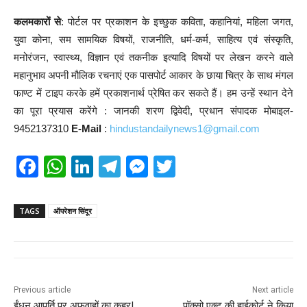
कलमकारों से
: पोर्टल पर प्रकाशन के इच्छुक कविता, कहानियां, महिला जगत,
युवा कोना, सम सामयिक विषयों, राजनीति, धर्म-कर्म, साहित्य एवं संस्कृति,
मनोरंजन, स्वास्थ्य, विज्ञान एवं तकनीक इत्यादि विषयों पर लेखन करने वाले
महानुभाव अपनी मौलिक रचनाएं एक पासपोर्ट आकार के छाया चित्र के साथ मंगल
फाण्ट में टाइप करके हमें प्रकाशनार्थ प्रेषित कर सकते हैं। हम उन्हें स्थान देने
का पूरा प्रयास करेंगे : जानकी शरण द्विवेदी, प्रधान संपादक मोबाइल-
9452137310
E-Mail
:
hindustandailynews1@gmail.com
F
W
Li
T
M
T
a
h
n
el
e
wi
c
at
k
e
ss
tt
TAGS
ऑपरेशन सिंदूर
e
s
e
gr
e
er
b
A
dI
a
n
o
p
n
m
g
Previous article
Next article
o
p
er
ईंधन आपूर्ति पर अफवाहों का कहर!
पॉक्सो एक्ट की हाईकोर्ट ने किया