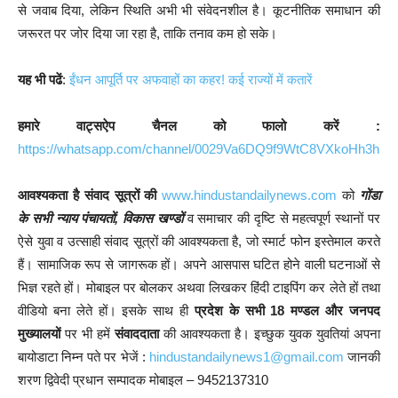
से जवाब दिया, लेकिन स्थिति अभी भी संवेदनशील है। कूटनीतिक समाधान की
जरूरत पर जोर दिया जा रहा है, ताकि तनाव कम हो सके।
यह भी पढें
:
ईंधन आपूर्ति पर अफवाहों का कहर! कई राज्यों में कतारें
हमारे वाट्सऐप चैनल को फालो करें :
https://whatsapp.com/channel/0029Va6DQ9f9WtC8VXkoHh3h
आवश्यकता है संवाद सूत्रों की
www.hindustandailynews.com
को
गोंडा
के सभी न्याय पंचायतों, विकास खण्डों
व समाचार की दृष्टि से महत्वपूर्ण स्थानों पर
ऐसे युवा व उत्साही संवाद सूत्रों की आवश्यकता है, जो स्मार्ट फोन इस्तेमाल करते
हैं। सामाजिक रूप से जागरूक हों। अपने आसपास घटित होने वाली घटनाओं से
भिज्ञ रहते हों। मोबाइल पर बोलकर अथवा लिखकर हिंदी टाइपिंग कर लेते हों तथा
वीडियो बना लेते हों। इसके साथ ही
प्रदेश के सभी 18 मण्डल और जनपद
मुख्यालयों
पर भी हमें
संवाददाता
की आवश्यकता है। इच्छुक युवक युवतियां अपना
बायोडाटा निम्न पते पर भेजें :
hindustandailynews1@gmail.com
जानकी
शरण द्विवेदी प्रधान सम्पादक मोबाइल – 9452137310