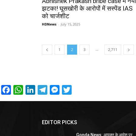
Abhishek Prakash bribe case में नय
झटका! घूसखोरी के आरोपों में सस्पेंड IAS
को चार्जशीट
HDNews
-
July 15, 2025
...
1
2
3
2,711
Facebook
WhatsApp
LinkedIn
Telegram
Messenger
Twitter
EDITOR PICKS
Gonda News: आयुक्त के आदेश पर