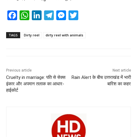
F
W
Li
T
M
T
a
h
n
el
e
wi
c
at
k
e
ss
tt
TAGS
Dirty reel
dirty reel with animals
e
s
e
gr
e
er
b
A
dI
a
n
o
p
n
m
g
Previous article
Next article
o
p
er
Cruelty in marriage: पति से सेक्स
Rain Alert के बीच उत्तराखंड में भारी
k
इंकार और अपमान तलाक का आधार-
बारिश का कहर
हाईकोर्ट