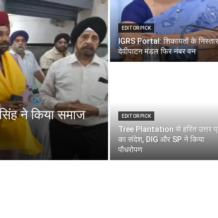
EDITOR PICK
IGRS Portal: शिकायतों के निस्तारण
देवीपाटन मंडल फिर नंबर वन
िंह ने किया समाज
EDITOR PICK
Tree Plantation से हरित उत्तर प्
का संदेश, DIG और SP ने किया
पौधरोपण