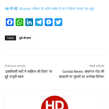
यह भी पढ़ें:
Murder: दीवान से अवैध संबंध में मां ने किया ‘ममता’ का खून
F
W
Li
T
M
T
a
h
n
el
e
wi
c
at
k
e
ss
tt
TAGS
दूल्हे की हत्या
e
s
e
gr
e
er
b
A
dI
a
n
o
p
n
m
g
Previous article
Next article
o
p
er
‘इक्कीसवीं सदी में साहित्य की दिशा’ पर
Gonda News: बाबागंज रोड की
k
हुई अनूठी बहस
बदहाली पर युवकों का अनोखा विरोध!