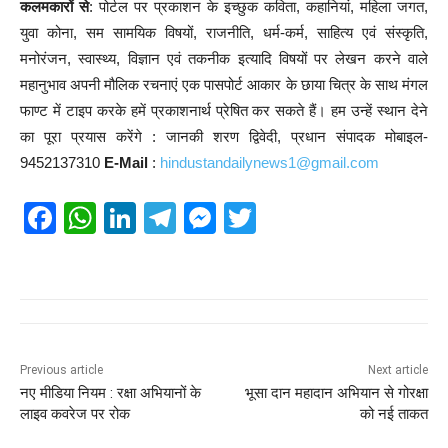
कलमकारों से
: पोर्टल पर प्रकाशन के इच्छुक कविता, कहानियां, महिला जगत,
युवा कोना, सम सामयिक विषयों, राजनीति, धर्म-कर्म, साहित्य एवं संस्कृति,
मनोरंजन, स्वास्थ्य, विज्ञान एवं तकनीक इत्यादि विषयों पर लेखन करने वाले
महानुभाव अपनी मौलिक रचनाएं एक पासपोर्ट आकार के छाया चित्र के साथ मंगल
फाण्ट में टाइप करके हमें प्रकाशनार्थ प्रेषित कर सकते हैं। हम उन्हें स्थान देने
का पूरा प्रयास करेंगे : जानकी शरण द्विवेदी, प्रधान संपादक मोबाइल-
9452137310
E-Mail
:
hindustandailynews1@gmail.com
F
W
Li
T
M
T
a
h
n
el
e
wi
c
at
k
e
ss
tt
e
s
e
gr
e
er
b
A
dI
a
n
o
p
n
m
g
Previous article
Next article
नए मीडिया नियम : रक्षा अभियानों के
भूसा दान महादान अभियान से गोरक्षा
o
p
er
लाइव कवरेज पर रोक
को नई ताकत
k