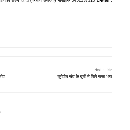
गे : जानकी शरण द्विवेदी (प्रधान संपादक) मोबाइल- 9452137310
E-Mail
:
Next article
रोप
यूरोपीय संघ के दूतों से मिले राजा भैया
m