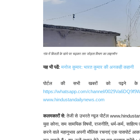
गांव में बिजली के खंभे पर चढ़कर तार जोड़ता विभाग का लाइनमैन
यह भी पढें
:
मनोज कुमार: भारत कुमार की अनकही कहानी
पोर्टल की सभी खबरों को पढ़ने क
https://whatsapp.com/channel/0029Va6DQ9f
www.hindustandailynews.com
कलमकारों से
: तेजी से उभरते न्यूज पोर्टल www.hindust
युवा कोना, सम सामयिक विषयों, राजनीति, धर्म-कर्म, साहित्य ए
करने वाले महानुभाव अपनी मौलिक रचनाएं एक पासपोर्ट आकार क