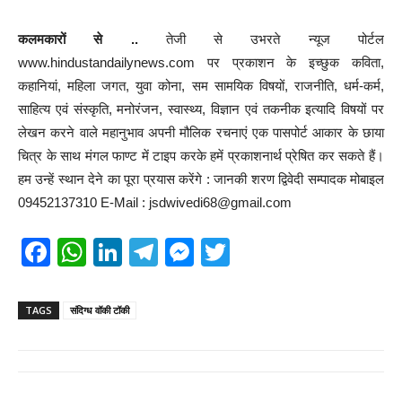
कलमकारों से ..
तेजी से उभरते न्यूज पोर्टल
www.hindustandailynews.com पर प्रकाशन के इच्छुक कविता,
कहानियां, महिला जगत, युवा कोना, सम सामयिक विषयों, राजनीति, धर्म-कर्म,
साहित्य एवं संस्कृति, मनोरंजन, स्वास्थ्य, विज्ञान एवं तकनीक इत्यादि विषयों पर
लेखन करने वाले महानुभाव अपनी मौलिक रचनाएं एक पासपोर्ट आकार के छाया
चित्र के साथ मंगल फाण्ट में टाइप करके हमें प्रकाशनार्थ प्रेषित कर सकते हैं।
हम उन्हें स्थान देने का पूरा प्रयास करेंगे : जानकी शरण द्विवेदी सम्पादक मोबाइल
09452137310 E-Mail : jsdwivedi68@gmail.com
F
W
Li
T
M
T
a
h
n
el
e
wi
c
at
k
e
ss
tt
TAGS
संदिग्ध वॉकी टॉकी
e
s
e
gr
e
er
b
A
dI
a
n
o
p
n
m
g