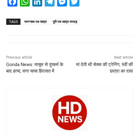
F
W
Li
T
M
T
a
h
n
el
e
wi
c
at
k
e
ss
tt
TAGS
जगन्नाथ रथ यात्रा
पुरी रथ यात्रा भगदड़
e
s
e
gr
e
er
b
A
dI
a
n
o
p
n
m
g
Previous article
Next article
o
p
er
Gonda News: मासूम से दुष्कर्म के
मां देती थी सेक्स की ट्रेनिंग, 9वीं की
k
बाद हत्या, सगा चाचा हिरासत में
छात्रा का दावा