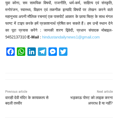
युवा कोना, सम सामयिक विषयों, राजनीति, धर्म-कर्म, साहित्य एवं संस्कृति,
मनोरंजन, स्वास्थ्य, विज्ञान एवं तकनीक इत्यादि विषयों पर लेखन करने वाले
महानुभाव अपनी मौलिक रचनाएं एक पासपोर्ट आकार के छाया चित्र के साथ मंगल
फाण्ट में टाइप करके हमें प्रकाशनार्थ प्रेषित कर सकते हैं। हम उन्हें स्थान देने
का पूरा प्रयास करेंगे : जानकी शरण द्विवेदी, प्रधान संपादक मोबाइल-
9452137310
E-Mail
:
hindustandailynews1@gmail.com
F
W
Li
T
M
T
a
h
n
el
e
wi
c
at
k
e
ss
tt
e
s
e
gr
e
er
b
A
dI
a
n
o
p
n
m
g
Previous article
Next article
वाराही देवी मंदिर के कायाकल्प से
भड़काऊ पोस्ट को लाइक करना
o
p
er
बदली तस्वीर
अपराध है या नहीं?
k