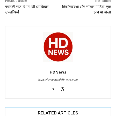
o
p
n
m
g
Previous article
Next article
पंचायती राज विभाग की धमाकेदार
किशोरावस्था और सोशल मीडिया: एक
o
p
er
उपलब्धियां
दर्पण या धोखा
k
HDNews
https://hindustandailynews.com
RELATED ARTICLES