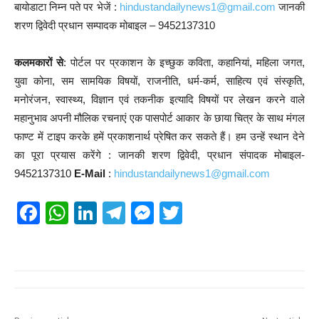
बायोडाटा निम्न पते पर भेजें :
hindustandailynews1@gmail.com
जानकी
शरण द्विवेदी प्रधान सम्पादक मोबाइल – 9452137310
कलमकारों से
: पोर्टल पर प्रकाशन के इच्छुक कविता, कहानियां, महिला जगत,
युवा कोना, सम सामयिक विषयों, राजनीति, धर्म-कर्म, साहित्य एवं संस्कृति,
मनोरंजन, स्वास्थ्य, विज्ञान एवं तकनीक इत्यादि विषयों पर लेखन करने वाले
महानुभाव अपनी मौलिक रचनाएं एक पासपोर्ट आकार के छाया चित्र के साथ मंगल
फाण्ट में टाइप करके हमें प्रकाशनार्थ प्रेषित कर सकते हैं। हम उन्हें स्थान देने
का पूरा प्रयास करेंगे : जानकी शरण द्विवेदी, प्रधान संपादक मोबाइल-
9452137310
E-Mail
:
hindustandailynews1@gmail.com
F
W
Li
T
M
T
a
h
n
el
e
wi
c
at
k
e
ss
tt
e
s
e
gr
e
er
b
A
dI
a
n