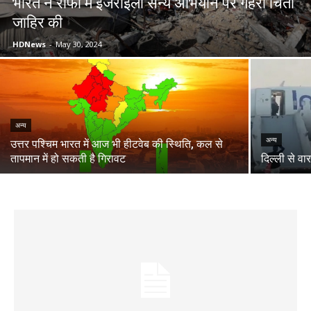
भारत ने राफा में इजराइली सैन्य अभियान पर गहरी चिंता
जाहिर की
HDNews
-
May 30, 2024
अन्य
अन्य
उत्तर पश्चिम भारत में आज भी हीटवेब की स्थिति, कल से
तापमान में हो सकती है गिरावट
दिल्ली से वा