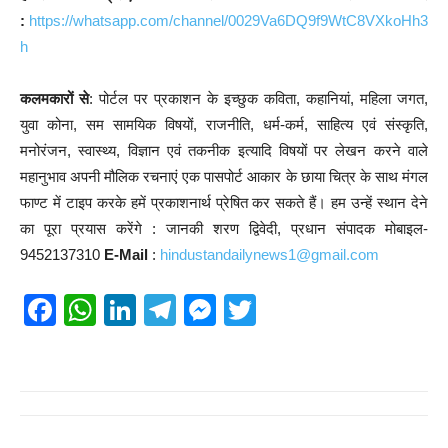
:
https://whatsapp.com/channel/0029Va6DQ9f9WtC8VXkoHh3
h
कलमकारों से
: पोर्टल पर प्रकाशन के इच्छुक कविता, कहानियां, महिला जगत,
युवा कोना, सम सामयिक विषयों, राजनीति, धर्म-कर्म, साहित्य एवं संस्कृति,
मनोरंजन, स्वास्थ्य, विज्ञान एवं तकनीक इत्यादि विषयों पर लेखन करने वाले
महानुभाव अपनी मौलिक रचनाएं एक पासपोर्ट आकार के छाया चित्र के साथ मंगल
फाण्ट में टाइप करके हमें प्रकाशनार्थ प्रेषित कर सकते हैं। हम उन्हें स्थान देने
का पूरा प्रयास करेंगे : जानकी शरण द्विवेदी, प्रधान संपादक मोबाइल-
9452137310
E-Mail
:
hindustandailynews1@gmail.com
F
W
Li
T
M
T
a
h
n
el
e
wi
c
at
k
e
ss
tt
e
s
e
gr
e
er
b
A
dI
a
n