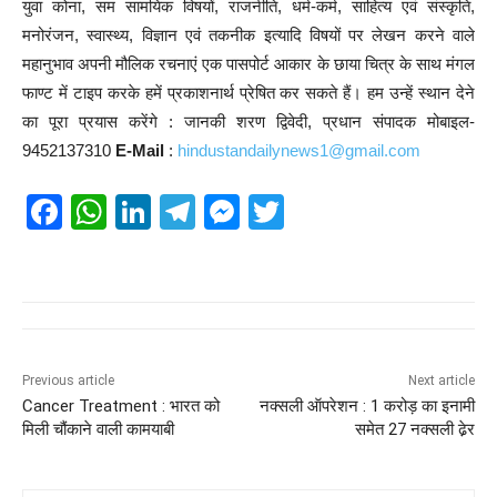
युवा कोना, सम सामयिक विषयों, राजनीति, धर्म-कर्म, साहित्य एवं संस्कृति,
मनोरंजन, स्वास्थ्य, विज्ञान एवं तकनीक इत्यादि विषयों पर लेखन करने वाले
महानुभाव अपनी मौलिक रचनाएं एक पासपोर्ट आकार के छाया चित्र के साथ मंगल
फाण्ट में टाइप करके हमें प्रकाशनार्थ प्रेषित कर सकते हैं। हम उन्हें स्थान देने
का पूरा प्रयास करेंगे : जानकी शरण द्विवेदी, प्रधान संपादक मोबाइल-
9452137310
E-Mail
:
hindustandailynews1@gmail.com
F
W
Li
T
M
T
a
h
n
el
e
wi
c
at
k
e
ss
tt
e
s
e
gr
e
er
b
A
dI
a
n
o
p
n
m
g
Previous article
Next article
Cancer Treatment : भारत को
नक्सली ऑपरेशन : 1 करोड़ का इनामी
o
p
er
मिली चौंकाने वाली कामयाबी
समेत 27 नक्सली ढे़र
k