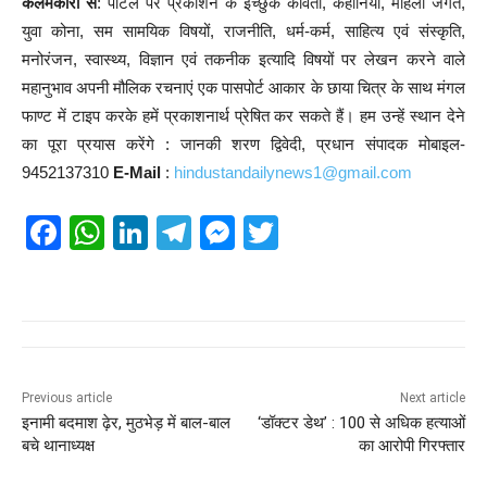
कलमकारों से
: पोर्टल पर प्रकाशन के इच्छुक कविता, कहानियां, महिला जगत,
युवा कोना, सम सामयिक विषयों, राजनीति, धर्म-कर्म, साहित्य एवं संस्कृति,
मनोरंजन, स्वास्थ्य, विज्ञान एवं तकनीक इत्यादि विषयों पर लेखन करने वाले
महानुभाव अपनी मौलिक रचनाएं एक पासपोर्ट आकार के छाया चित्र के साथ मंगल
फाण्ट में टाइप करके हमें प्रकाशनार्थ प्रेषित कर सकते हैं। हम उन्हें स्थान देने
का पूरा प्रयास करेंगे : जानकी शरण द्विवेदी, प्रधान संपादक मोबाइल-
9452137310
E-Mail
:
hindustandailynews1@gmail.com
F
W
Li
T
M
T
a
h
n
el
e
wi
c
at
k
e
ss
tt
e
s
e
gr
e
er
b
A
dI
a
n
o
p
n
m
g
Previous article
Next article
इनामी बदमाश ढ़ेर, मुठभेड़ में बाल-बाल
‘डॉक्टर डेथ’ : 100 से अधिक हत्याओं
o
p
er
बचे थानाध्यक्ष
का आरोपी गिरफ्तार
k