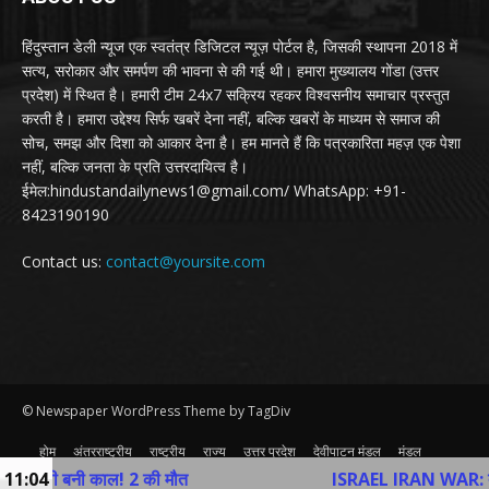
हिंदुस्तान डेली न्यूज एक स्वतंत्र डिजिटल न्यूज़ पोर्टल है, जिसकी स्थापना 2018 में
सत्य, सरोकार और समर्पण की भावना से की गई थी। हमारा मुख्यालय गोंडा (उत्तर
प्रदेश) में स्थित है। हमारी टीम 24x7 सक्रिय रहकर विश्वसनीय समाचार प्रस्तुत
करती है। हमारा उद्देश्य सिर्फ खबरें देना नहीं, बल्कि खबरों के माध्यम से समाज की
सोच, समझ और दिशा को आकार देना है। हम मानते हैं कि पत्रकारिता महज़ एक पेशा
नहीं, बल्कि जनता के प्रति उत्तरदायित्व है।
ईमेल:hindustandailynews1@gmail.com/ WhatsApp: +91-
8423190190
Contact us:
contact@yoursite.com
© Newspaper WordPress Theme by TagDiv
होम
अंतरराष्ट्रीय
राष्ट्रीय
राज्य
उत्तर प्रदेश
देवीपाटन मंडल
मंडल
व्यापार
खेल
अन्य
Contact Us
नी काल! 2 की मौत
11:04
ISRAEL IRAN WAR: तेहरान में विद