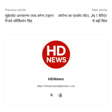
b
A
dI
a
n
o
p
n
m
g
Previous article
Next article
सुहेलदेव अभयारण्य जल्द बनेगा टाइगर
कोरोना का प्रकोप लौटा, JN.1 वैरिएंट
o
p
er
रिजर्व-कीर्तिवर्धन सिंह
से बढ़ी चिंता
k
HDNews
https://hindustandailynews.com