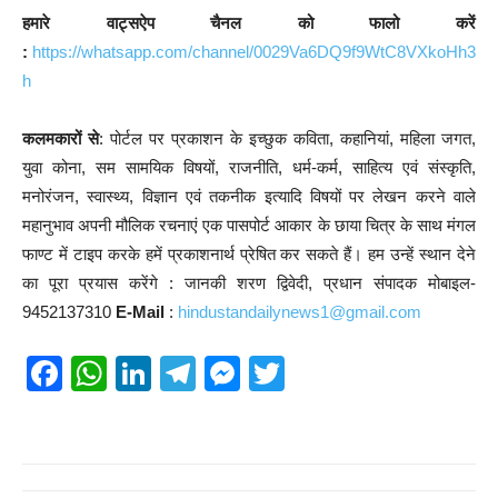
हमारे वाट्सऐप चैनल को फालो करें
:
https://whatsapp.com/channel/0029Va6DQ9f9WtC8VXkoHh3
h
कलमकारों से
: पोर्टल पर प्रकाशन के इच्छुक कविता, कहानियां, महिला जगत,
युवा कोना, सम सामयिक विषयों, राजनीति, धर्म-कर्म, साहित्य एवं संस्कृति,
मनोरंजन, स्वास्थ्य, विज्ञान एवं तकनीक इत्यादि विषयों पर लेखन करने वाले
महानुभाव अपनी मौलिक रचनाएं एक पासपोर्ट आकार के छाया चित्र के साथ मंगल
फाण्ट में टाइप करके हमें प्रकाशनार्थ प्रेषित कर सकते हैं। हम उन्हें स्थान देने
का पूरा प्रयास करेंगे : जानकी शरण द्विवेदी, प्रधान संपादक मोबाइल-
9452137310
E-Mail
:
hindustandailynews1@gmail.com
F
W
Li
T
M
T
a
h
n
el
e
wi
c
at
k
e
ss
tt
e
s
e
gr
e
er