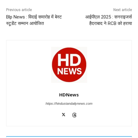
b
A
dI
a
n
o
p
n
m
g
Previous article
Next article
Blp News : विदाई समारोह में बेस्ट
आईपीएल 2025 : सनराइजर्स
o
p
er
स्टूडेंट सम्मान आयोजित
हैदराबाद ने RCB को हराया
k
HDNews
https://hindustandailynews.com