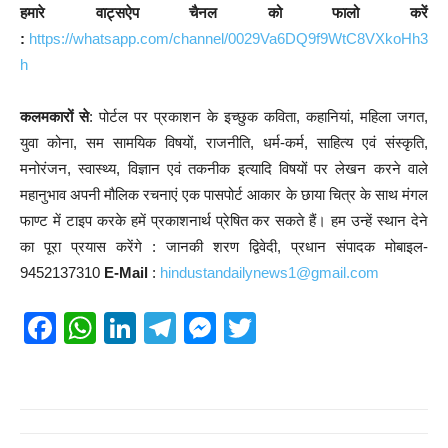
हमारे वाट्सऐप चैनल को फालो करें
:
https://whatsapp.com/channel/0029Va6DQ9f9WtC8VXkoHh3
h
कलमकारों से
: पोर्टल पर प्रकाशन के इच्छुक कविता, कहानियां, महिला जगत,
युवा कोना, सम सामयिक विषयों, राजनीति, धर्म-कर्म, साहित्य एवं संस्कृति,
मनोरंजन, स्वास्थ्य, विज्ञान एवं तकनीक इत्यादि विषयों पर लेखन करने वाले
महानुभाव अपनी मौलिक रचनाएं एक पासपोर्ट आकार के छाया चित्र के साथ मंगल
फाण्ट में टाइप करके हमें प्रकाशनार्थ प्रेषित कर सकते हैं। हम उन्हें स्थान देने
का पूरा प्रयास करेंगे : जानकी शरण द्विवेदी, प्रधान संपादक मोबाइल-
9452137310
E-Mail
:
hindustandailynews1@gmail.com
F
W
Li
T
M
T
a
h
n
el
e
wi
c
at
k
e
ss
tt
e
s
e
gr
e
er