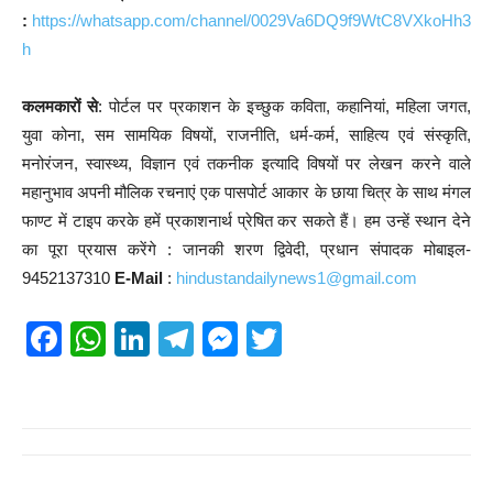
:
https://whatsapp.com/channel/0029Va6DQ9f9WtC8VXkoHh3
h
कलमकारों से
: पोर्टल पर प्रकाशन के इच्छुक कविता, कहानियां, महिला जगत,
युवा कोना, सम सामयिक विषयों, राजनीति, धर्म-कर्म, साहित्य एवं संस्कृति,
मनोरंजन, स्वास्थ्य, विज्ञान एवं तकनीक इत्यादि विषयों पर लेखन करने वाले
महानुभाव अपनी मौलिक रचनाएं एक पासपोर्ट आकार के छाया चित्र के साथ मंगल
फाण्ट में टाइप करके हमें प्रकाशनार्थ प्रेषित कर सकते हैं। हम उन्हें स्थान देने
का पूरा प्रयास करेंगे : जानकी शरण द्विवेदी, प्रधान संपादक मोबाइल-
9452137310
E-Mail
:
hindustandailynews1@gmail.com
F
W
Li
T
M
T
a
h
n
el
e
wi
c
at
k
e
ss
tt
e
s
e
gr
e
er
b
A
dI
a
n