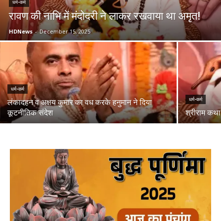
धर्म-कर्म
रावण की नाभि में मंदोदरी ने लाकर रखवाया था अमृत!
HDNews
-
December 15, 2025
धर्म-कर्म
धर्म-कर्म
लंकादहन व अक्षय कुमार का वध करके हनुमान ने दिया
कूटनीतिक संदेश
श्रीराम कथाः