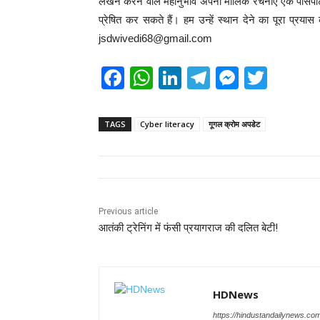
लेखन करने वाले महानुभाव अपनी मौलिक रचनाएं एक पासपोर्ट
प्रेषित कर सकते हैं। हम उन्हें स्थान देने का पूरा प्र
jsdwivedi68@gmail.com
F
W
Li
T
M
T
a
h
n
el
e
wi
c
at
k
e
ss
tt
TAGS
Cyber literacy
गूगल क्रोम अपडेट
e
s
e
gr
e
er
b
A
dI
a
n
o
p
n
m
g
o
p
er
Previous article
आतंकी ट्रेनिंग में फंसी प्रयागराज की दलित बेटी!
k
HDNews
https://hindustandailynews.co