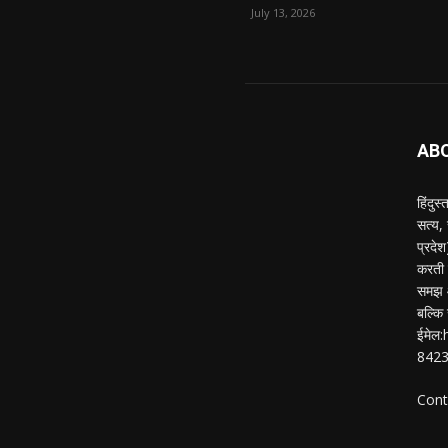
July 13, 2026
AB
हिंदुस
सत्य,
प्रदे
करती ह
समझ औ
बल्कि 
ईमेल
842
Cont