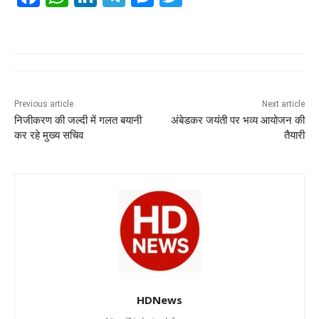
a
h
n
el
e
wi
c
at
k
e
ss
tt
e
s
e
gr
e
er
b
A
dI
a
n
o
p
n
m
g
Previous article
Next article
निजीकरण की जल्दी में गलत बयानी
अंबेडकर जयंती पर भव्य आयोजन की
o
p
er
कर रहे मुख्य सचिव
तैयारी
k
HDNews