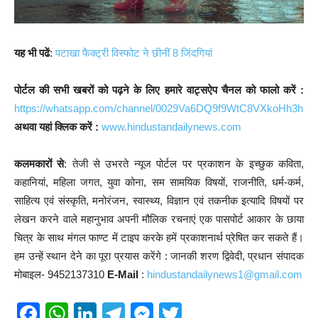
यह भी पढें
:
पटाखा फैक्ट्री विस्फोट ने छीनीं 8 जिंदगियां
पोर्टल की सभी खबरों को पढ़ने के लिए हमारे वाट्सऐप चैनल को फालो करें :
https://whatsapp.com/channel/0029Va6DQ9f9WtC8VXkoHh3h
अथवा यहां क्लिक करें :
www.hindustandailynews.com
कलमकारों से
: तेजी से उभरते न्यूज पोर्टल पर प्रकाशन के इच्छुक कविता,
कहानियां, महिला जगत, युवा कोना, सम सामयिक विषयों, राजनीति, धर्म-कर्म,
साहित्य एवं संस्कृति, मनोरंजन, स्वास्थ्य, विज्ञान एवं तकनीक इत्यादि विषयों पर
लेखन करने वाले महानुभाव अपनी मौलिक रचनाएं एक पासपोर्ट आकार के छाया
चित्र के साथ मंगल फाण्ट में टाइप करके हमें प्रकाशनार्थ प्रेषित कर सकते हैं।
हम उन्हें स्थान देने का पूरा प्रयास करेंगे : जानकी शरण द्विवेदी, प्रधान संपादक
मोबाइल- 9452137310
E-Mail
:
hindustandailynews1@gmail.com
F
W
Li
T
M
T