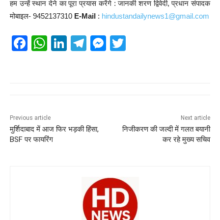
हम उन्हें स्थान देने का पूरा प्रयास करेंगे : जानकी शरण द्विवेदी, प्रधान संपादक
मोबाइल- 9452137310
E-Mail
:
hindustandailynews1@gmail.com
F
W
Li
T
M
T
a
h
n
el
e
wi
c
at
k
e
ss
tt
e
s
e
gr
e
er
b
A
dI
a
n
o
p
n
m
g
Previous article
Next article
मुर्शिदाबाद में आज फिर भड़की हिंसा,
निजीकरण की जल्दी में गलत बयानी
o
p
er
BSF पर फायरिंग
कर रहे मुख्य सचिव
k