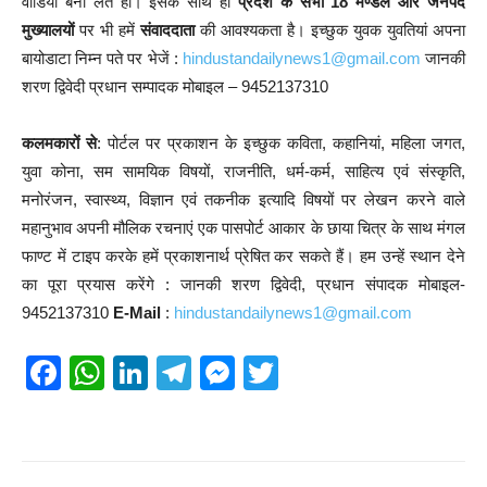
वीडियो बना लेते हों। इसके साथ ही
प्रदेश के सभी 18 मण्डल और जनपद
मुख्यालयों
पर भी हमें
संवाददाता
की आवश्यकता है। इच्छुक युवक युवतियां अपना
बायोडाटा निम्न पते पर भेजें :
hindustandailynews1@gmail.com
जानकी
शरण द्विवेदी प्रधान सम्पादक मोबाइल – 9452137310
कलमकारों से
: पोर्टल पर प्रकाशन के इच्छुक कविता, कहानियां, महिला जगत,
युवा कोना, सम सामयिक विषयों, राजनीति, धर्म-कर्म, साहित्य एवं संस्कृति,
मनोरंजन, स्वास्थ्य, विज्ञान एवं तकनीक इत्यादि विषयों पर लेखन करने वाले
महानुभाव अपनी मौलिक रचनाएं एक पासपोर्ट आकार के छाया चित्र के साथ मंगल
फाण्ट में टाइप करके हमें प्रकाशनार्थ प्रेषित कर सकते हैं। हम उन्हें स्थान देने
का पूरा प्रयास करेंगे : जानकी शरण द्विवेदी, प्रधान संपादक मोबाइल-
9452137310
E-Mail
:
hindustandailynews1@gmail.com
F
W
Li
T
M
T
a
h
n
el
e
wi
c
at
k
e
ss
tt
e
s
e
gr
e
er