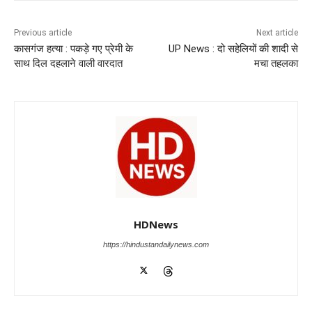
b
A
dI
a
n
o
p
n
m
g
Previous article
Next article
कासगंज हत्या : पकड़े गए प्रेमी के
UP News : दो सहेलियों की शादी से
o
p
er
साथ दिल दहलाने वाली वारदात
मचा तहलका
k
HDNews
https://hindustandailynews.com