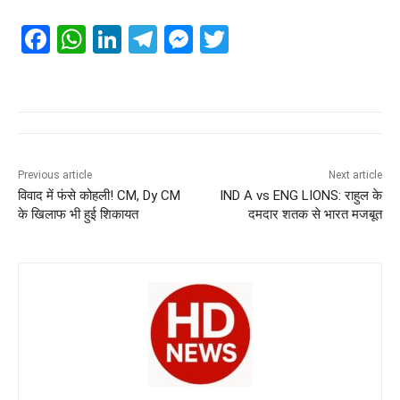
F
W
Li
T
M
T
a
h
n
el
e
wi
c
at
k
e
ss
tt
e
s
e
gr
e
er
b
A
dI
a
n
o
p
n
m
g
Previous article
Next article
विवाद में फंसे कोहली! CM, Dy CM
IND A vs ENG LIONS: राहुल के
o
p
er
के खिलाफ भी हुई शिकायत
दमदार शतक से भारत मजबूत
k