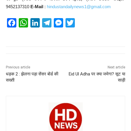
9452137310
E-Mail
:
hindustandailynews1@gmail.com
F
W
Li
T
M
T
a
h
n
el
e
wi
c
at
k
e
ss
tt
e
s
e
gr
e
er
b
A
dI
a
n
o
p
n
m
g
Previous article
Next article
धड़क 2 : झेलना पड़ा सेंसर बोर्ड की
Eid Ul Adha पर क्या जमेगा? सूट या
o
p
er
सख्ती
साड़ी
k