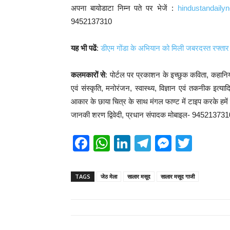
अपना बायोडाटा निम्न पते पर भेजें :
hindustandail
9452137310
यह भी पढें
:
डीएम गोंडा के अभियान को मिली जबरदस्त रफ्तार
कलमकारों से
: पोर्टल पर प्रकाशन के इच्छुक कविता, कहानिया
एवं संस्कृति, मनोरंजन, स्वास्थ्य, विज्ञान एवं तकनीक इत
आकार के छाया चित्र के साथ मंगल फाण्ट में टाइप करके हमें प्र
जानकी शरण द्विवेदी, प्रधान संपादक मोबाइल- 94521373
F
W
Li
T
M
T
a
h
n
el
e
wi
c
at
k
e
ss
tt
TAGS
जेठ मेला
सालार मसूद
सालार मसूद गाजी
e
s
e
gr
e
er
b
A
dI
a
n
o
p
n
m
g