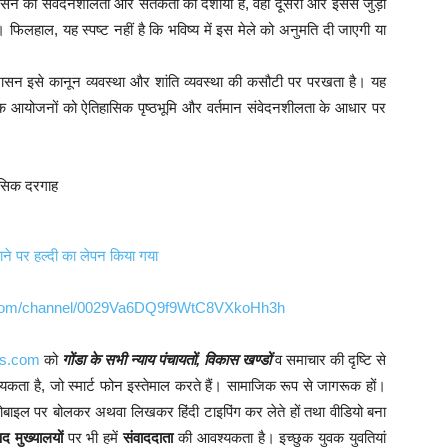
न की संवेदनशीलता और सतर्कता को दर्शाया है, वहीं दूसरी ओर इससे जुड़ी
फिलहाल, यह स्पष्ट नहीं है कि भविष्य में इस मेले को अनुमति दी जाएगी या
रशासन इसे कानून व्यवस्था और शांति व्यवस्था की कसौटी पर परखता है। यह
्मिक आयोजनों को ऐतिहासिक पृष्ठभूमि और वर्तमान संवेदनशीलता के आधार पर
ाने पर हल्दी का लेपन किया गया
p.com/channel/0029Va6DQ9f9WtC8VXkoHh3h
ws.com
को
गोंडा के सभी न्याय पंचायतों, विकास खण्डों
व समाचार की दृष्टि से
आवश्यकता है, जो स्मार्ट फोन इस्तेमाल करते हैं। सामाजिक रूप से जागरूक हों।
ोबाइल पर बोलकर अथवा लिखकर हिंदी टाइपिंग कर लेते हों तथा वीडियो बना
 मुख्यालयों
पर भी हमें
संवाददाता
की आवश्यकता है। इच्छुक युवक युवतियां