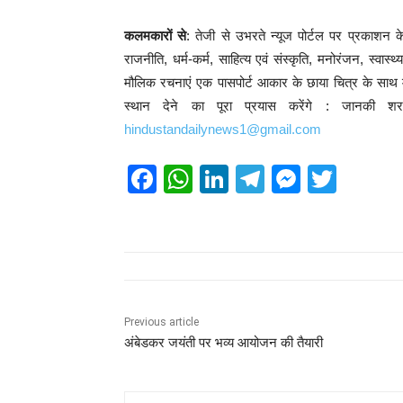
कलमकारों से
: तेजी से उभरते न्यूज पोर्टल पर प्रकाशन 
राजनीति, धर्म-कर्म, साहित्य एवं संस्कृति, मनोरंजन, स्वास
मौलिक रचनाएं एक पासपोर्ट आकार के छाया चित्र के साथ मंग
स्थान देने का पूरा प्रयास करेंगे : जानकी श
hindustandailynews1@gmail.com
F
W
Li
T
M
T
a
h
n
el
e
wi
c
at
k
e
ss
tt
e
s
e
gr
e
er
b
A
dI
a
n
o
p
n
m
g
Previous article
अंबेडकर जयंती पर भव्य आयोजन की तैयारी
o
p
er
k