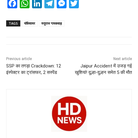
F
W
Li
T
M
T
a
h
n
el
e
wi
c
at
k
e
ss
tt
TAGS
यॉर्कशायर
रुतुराज गायकवाड़
e
s
e
gr
e
er
b
A
dI
a
n
o
p
n
m
g
Previous article
Next article
o
p
er
SSP का तगड़ा Crackdown: 12
Jaipur Accident में उजड़ गई
k
इंस्पेक्टर का ट्रांसफर, 2 सस्पेंड
खुशियां! दूल्हा-दुल्हन समेत 5 की मौत