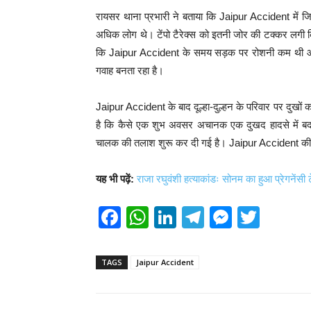
रायसर थाना प्रभारी ने बताया कि Jaipur Accident में जि
अधिक लोग थे। टेंपो टैरेक्स को इतनी जोर की टक्कर लगी कि
कि Jaipur Accident के समय सड़क पर रोशनी कम थी और 
गवाह बनता रहा है।
Jaipur Accident के बाद दूल्हा-दुल्हन के परिवार पर दुखों का
है कि कैसे एक शुभ अवसर अचानक एक दुखद हादसे में बदल 
चालक की तलाश शुरू कर दी गई है। Jaipur Accident की गंभ
यह भी पढ़ें:
राजा रघुवंशी हत्याकांडः सोनम का हुआ प्रेगनेंसी ट
F
W
Li
T
M
T
a
h
n
el
e
wi
c
at
k
e
ss
tt
TAGS
Jaipur Accident
e
s
e
gr
e
er
b
A
dI
a
n