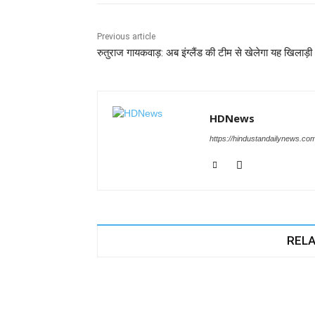
o
p
n
m
g
o
p
er
Previous article
रुतुराज गायकवाड़: अब इंग्लैंड की टीम से खेलेगा यह खिलाड़ी
k
HDNews
https://hindustandailynews.co
RELA