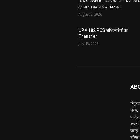
IGRS Portal: शिकायतों के निस्तारण मे
देवीपाटन मंडल फिर नंबर वन
August 2, 2026
UP में 182 PCS अधिकारियों का
Transfer
July 13, 2026
AB
हिंदुस
सत्य,
प्रदे
करती ह
समझ औ
बल्कि 