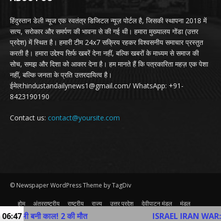
हिंदुस्तान डेली न्यूज एक स्वतंत्र डिजिटल न्यूज़ पोर्टल है, जिसकी स्थापना 2018 में
सत्य, सरोकार और समर्पण की भावना से की गई थी। हमारा मुख्यालय गोंडा (उत्तर
प्रदेश) में स्थित है। हमारी टीम 24x7 सक्रिय रहकर विश्वसनीय समाचार प्रस्तुत
करती है। हमारा उद्देश्य सिर्फ खबरें देना नहीं, बल्कि खबरों के माध्यम से समाज की
सोच, समझ और दिशा को आकार देना है। हम मानते हैं कि पत्रकारिता महज़ एक पेशा
नहीं, बल्कि जनता के प्रति उत्तरदायित्व है।
ईमेल:hindustandailynews1@gmail.com/ WhatsApp: +91-
8423190190
Contact us:
contact@yoursite.com
© Newspaper WordPress Theme by TagDiv
होम
अंतरराष्ट्रीय
राष्ट्रीय
राज्य
उत्तर प्रदेश
देवीपाटन मंडल
मंडल
व्यापार
खेल
अन्य
Contact Us
 बनी काल! 2 की मौत
06:47
ISRAEL IRAN WAR: तेहरान में व