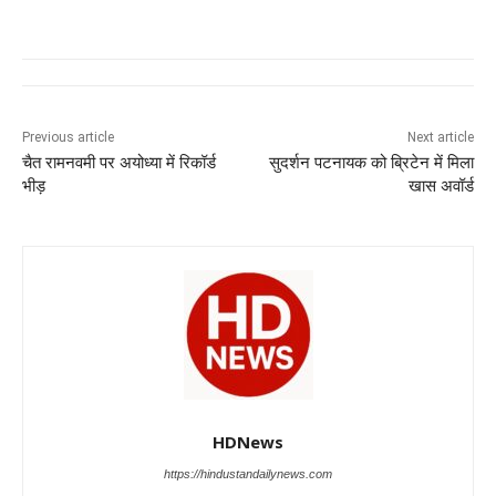
a
h
n
el
e
wi
c
at
k
e
ss
tt
e
s
e
gr
e
er
b
A
dI
a
n
o
p
n
m
g
Previous article
Next article
चैत रामनवमी पर अयोध्या में रिकॉर्ड
सुदर्शन पटनायक को ब्रिटेन में मिला
o
p
er
भीड़
खास अवॉर्ड
k
HDNews
https://hindustandailynews.com