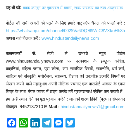
यह भी पढें
:
वक्फ कानून पर झारखंड में बवाल, राज्य सरकार का रुख आक्रामक
पोर्टल की सभी खबरों को पढ़ने के लिए हमारे वाट्सऐप चैनल को फालो करें :
https://whatsapp.com/channel/0029Va6DQ9f9WtC8VXkoHh3h
अथवा यहां क्लिक करें :
www.hindustandailynews.com
कलमकारों से
: तेजी से उभरते न्यूज पोर्टल
www.hindustandailynews.com पर प्रकाशन के इच्छुक कविता,
कहानियां, महिला जगत, युवा कोना, सम सामयिक विषयों, राजनीति, धर्म-कर्म,
साहित्य एवं संस्कृति, मनोरंजन, स्वास्थ्य, विज्ञान एवं तकनीक इत्यादि विषयों पर
लेखन करने वाले महानुभाव अपनी मौलिक रचनाएं एक पासपोर्ट आकार के छाया
चित्र के साथ मंगल फाण्ट में टाइप करके हमें प्रकाशनार्थ प्रेषित कर सकते हैं।
हम उन्हें स्थान देने का पूरा प्रयास करेंगे : जानकी शरण द्विवेदी (प्रधान संपादक)
मोबाइल- 9452137310
E-Mail
:
hindustandailynews1@gmail.com
F
W
Li
T
M
T