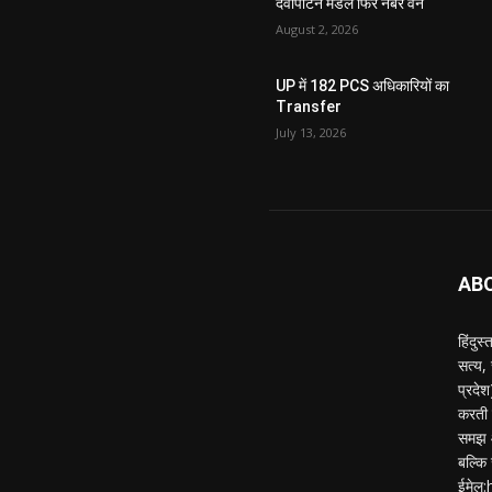
देवीपाटन मंडल फिर नंबर वन
August 2, 2026
UP में 182 PCS अधिकारियों का
Transfer
July 13, 2026
AB
हिंदुस
सत्य,
प्रदे
करती ह
समझ औ
बल्कि 
ईमेल