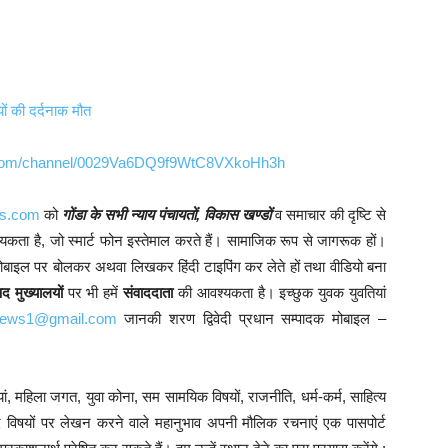
ं की दर्दनाक मौत
p.com/channel/0029Va6DQ9f9WtC8VXkoHh3h
ws.com
को
गोंडा के सभी न्याय पंचायतों, विकास खण्डों
व समाचार की दृष्टि से
आवश्यकता है, जो स्मार्ट फोन इस्तेमाल करते हैं। सामाजिक रूप से जागरूक हों।
ोबाइल पर बोलकर अथवा लिखकर हिंदी टाइपिंग कर लेते हों तथा वीडियो बना
 मुख्यालयों
पर भी हमें
संवाददाता
की आवश्यकता है। इच्छुक युवक युवतियां
ynews1@gmail.com
जानकी शरण द्विवेदी प्रधान सम्पादक मोबाइल –
ं, महिला जगत, युवा कोना, सम सामयिक विषयों, राजनीति, धर्म-कर्म, साहित्य
्यादि विषयों पर लेखन करने वाले महानुभाव अपनी मौलिक रचनाएं एक पासपोर्ट