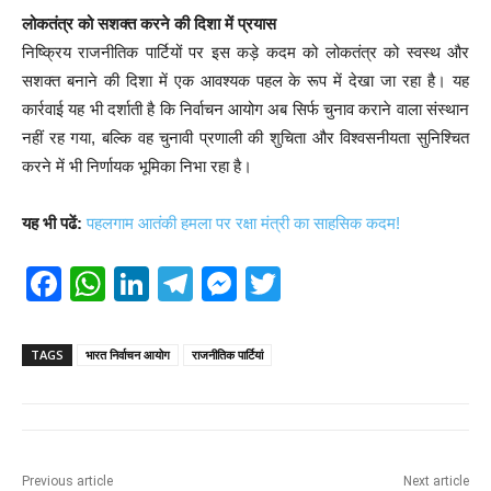
लोकतंत्र को सशक्त करने की दिशा में प्रयास
निष्क्रिय राजनीतिक पार्टियों पर इस कड़े कदम को लोकतंत्र को स्वस्थ और
सशक्त बनाने की दिशा में एक आवश्यक पहल के रूप में देखा जा रहा है। यह
कार्रवाई यह भी दर्शाती है कि निर्वाचन आयोग अब सिर्फ चुनाव कराने वाला संस्थान
नहीं रह गया, बल्कि वह चुनावी प्रणाली की शुचिता और विश्वसनीयता सुनिश्चित
करने में भी निर्णायक भूमिका निभा रहा है।
यह भी पढें:
पहलगाम आतंकी हमला पर रक्षा मंत्री का साहसिक कदम!
F
W
Li
T
M
T
a
h
n
el
e
wi
c
at
k
e
ss
tt
TAGS
भारत निर्वाचन आयोग
राजनीतिक पार्टियां
e
s
e
gr
e
er
b
A
dI
a
n
o
p
n
m
g
Previous article
Next article