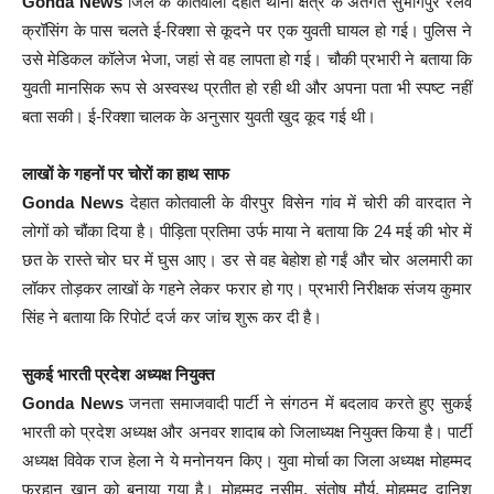
Gonda News
जिले के कोतवाली देहात थाना क्षेत्र के अंतर्गत सुभागपुर रेलवे
क्रॉसिंग के पास चलते ई-रिक्शा से कूदने पर एक युवती घायल हो गई। पुलिस ने
उसे मेडिकल कॉलेज भेजा, जहां से वह लापता हो गई। चौकी प्रभारी ने बताया कि
युवती मानसिक रूप से अस्वस्थ प्रतीत हो रही थी और अपना पता भी स्पष्ट नहीं
बता सकी। ई-रिक्शा चालक के अनुसार युवती खुद कूद गई थी।
लाखों के गहनों पर चोरों का हाथ साफ
Gonda News
देहात कोतवाली के वीरपुर विसेन गांव में चोरी की वारदात ने
लोगों को चौंका दिया है। पीड़िता प्रतिमा उर्फ माया ने बताया कि 24 मई की भोर में
छत के रास्ते चोर घर में घुस आए। डर से वह बेहोश हो गईं और चोर अलमारी का
लॉकर तोड़कर लाखों के गहने लेकर फरार हो गए। प्रभारी निरीक्षक संजय कुमार
सिंह ने बताया कि रिपोर्ट दर्ज कर जांच शुरू कर दी है।
सुकई भारती प्रदेश अध्यक्ष नियुक्त
Gonda News
जनता समाजवादी पार्टी ने संगठन में बदलाव करते हुए सुकई
भारती को प्रदेश अध्यक्ष और अनवर शादाब को जिलाध्यक्ष नियुक्त किया है। पार्टी
अध्यक्ष विवेक राज हेला ने ये मनोनयन किए। युवा मोर्चा का जिला अध्यक्ष मोहम्मद
फरहान खान को बनाया गया है। मोहम्मद नसीम, संतोष मौर्य, मोहम्मद दानिश