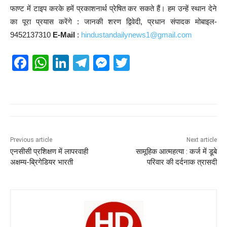
फाण्ट में टाइप करके हमें प्रकाशनार्थ प्रेषित कर सकते हैं। हम उन्हें स्थान देने
का पूरा प्रयास करेंगे : जानकी शरण द्विवेदी, प्रधान संपादक मोबाइल-
9452137310
E-Mail
:
hindustandailynews1@gmail.com
F
W
Li
T
M
T
a
h
n
el
e
wi
c
at
k
e
ss
tt
e
s
e
gr
e
er
b
A
dI
a
n
o
p
n
m
g
Previous article
Next article
एनसीसी प्रशिक्षण में लापरवाही
सामूहिक आत्महत्या : कर्ज में डूबे
o
p
er
अक्षम्य-ब्रिगेडियर भारती
परिवार की दर्दनाक त्रासदी
k