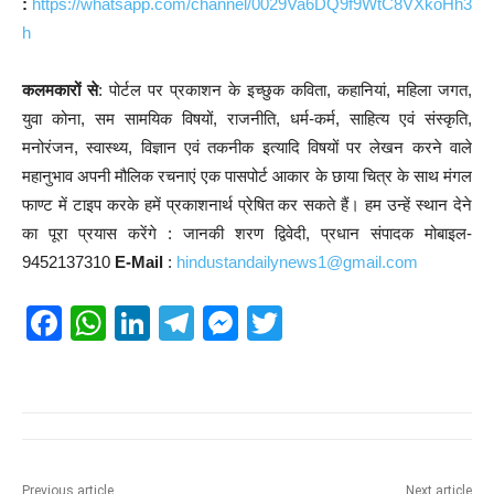
:
https://whatsapp.com/channel/0029Va6DQ9f9WtC8VXkoHh3
h
कलमकारों से
: पोर्टल पर प्रकाशन के इच्छुक कविता, कहानियां, महिला जगत,
युवा कोना, सम सामयिक विषयों, राजनीति, धर्म-कर्म, साहित्य एवं संस्कृति,
मनोरंजन, स्वास्थ्य, विज्ञान एवं तकनीक इत्यादि विषयों पर लेखन करने वाले
महानुभाव अपनी मौलिक रचनाएं एक पासपोर्ट आकार के छाया चित्र के साथ मंगल
फाण्ट में टाइप करके हमें प्रकाशनार्थ प्रेषित कर सकते हैं। हम उन्हें स्थान देने
का पूरा प्रयास करेंगे : जानकी शरण द्विवेदी, प्रधान संपादक मोबाइल-
9452137310
E-Mail
:
hindustandailynews1@gmail.com
F
W
Li
T
M
T
a
h
n
el
e
wi
c
at
k
e
ss
tt
e
s
e
gr
e
er
b
A
dI
a
n
Previous article
Next article