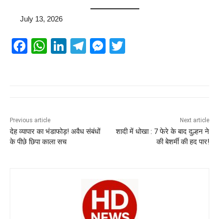
July 13, 2026
F
W
Li
T
M
T
a
h
n
el
e
wi
c
at
k
e
ss
tt
e
s
e
gr
e
er
b
A
dI
a
n
o
p
n
m
g
Previous article
Next article
देह व्यापार का भंडाफोड़! अवैध संबंधों
शादी में धोखा : 7 फेरे के बाद दुल्हन ने
o
p
er
के पीछे छिपा काला सच
की बेशर्मी की हद पार!
k