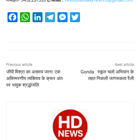
F
W
Li
T
M
T
a
h
n
el
e
wi
c
at
k
e
ss
tt
e
s
e
gr
e
er
b
A
dI
a
n
o
p
n
m
g
Previous article
Next article
जीपी मिश्रा का असमय जाना: एक
Gonda : स्कूल चलो अभियान के
o
p
er
अविस्मरणीय व्यक्तित्व के क्रूर अंत
तहत निकली जागरूकता रैली
k
पर भावुक श्रद्धांजलि