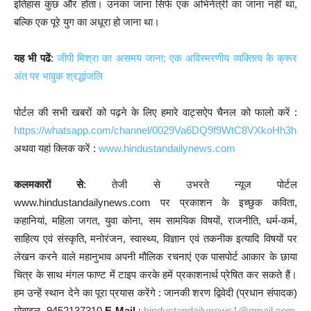
इतिहास कुछ और होता। उनका जाना सिर्फ एक अभिनेत्री का जाना नहीं था,
बल्कि एक पूरे युग का अधूरा हो जाना था।
यह भी पढें
:
जीपी मिश्रा का असमय जाना: एक अविस्मरणीय व्यक्तित्व के क्रूर
अंत पर भावुक श्रद्धांजलि
पोर्टल की सभी खबरों को पढ़ने के लिए हमारे वाट्सऐप चैनल को फालो करें :
https://whatsapp.com/channel/0029Va6DQ9f9WtC8VXkoHh3h
अथवा यहां क्लिक करें :
www.hindustandailynews.com
कलमकारों से
: तेजी से उभरते न्यूज पोर्टल
www.hindustandailynews.com पर प्रकाशन के इच्छुक कविता,
कहानियां, महिला जगत, युवा कोना, सम सामयिक विषयों, राजनीति, धर्म-कर्म,
साहित्य एवं संस्कृति, मनोरंजन, स्वास्थ्य, विज्ञान एवं तकनीक इत्यादि विषयों पर
लेखन करने वाले महानुभाव अपनी मौलिक रचनाएं एक पासपोर्ट आकार के छाया
चित्र के साथ मंगल फाण्ट में टाइप करके हमें प्रकाशनार्थ प्रेषित कर सकते हैं।
हम उन्हें स्थान देने का पूरा प्रयास करेंगे : जानकी शरण द्विवेदी (प्रधान संपादक)
मोबाइल- 9452137310
E-Mail
:
hindustandailynews1@gmail.com